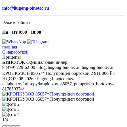
info@liugong-binotec.ru
Режим работы
Пн - Пт 9:00 - 18:00
главная
С наработкой
Прицепы
БИНОТЭК
Официальный дилер
8 (499) 229-62-00
info@liugong-binotec.ru
liugong-binotec.ru
КРОПКУЗОВ 85057* Полуприцеп бортовой
2 911 000 ₽ с
НДС
09.08.2026
· liugong-binotec.ru/s-
narabotkoy/pritsepy/kropkuzov_85057_polupritsep_bortovoy-
817859374/
1/4