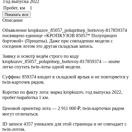
Год выпуска
2022
Пробег, км
1
Показать все
Описание
Объявление kropkuzov_85057_polupritsep_bortovoy-817859374
посвящено единице «КРОПКУЗОВ 85057* Полуприцеп
бортовой» (Прицепы). Даже при совпадении модели с
соседним лотом это другая складская запись.
Заявку и осмотр ведём строго по коду
kropkuzov_85057_polupritsep_bortovoy-817859374 — иначе
легко спутать twin-лоты одной модели.
Суффикс 859374 входит в складской ярлык и не повторяется у
twin-карточек рядом.
Коротко по факту лота: марка kropkuzov, год выпуска 2022,
пробег/наработка 1 км.
Ценовой ориентир лота — 2 911 000 ₽; twin-карточки рядом
могут отличаться.
ID записи 4357 уникален для этой страницы и не совпадает с
twin-лотом.