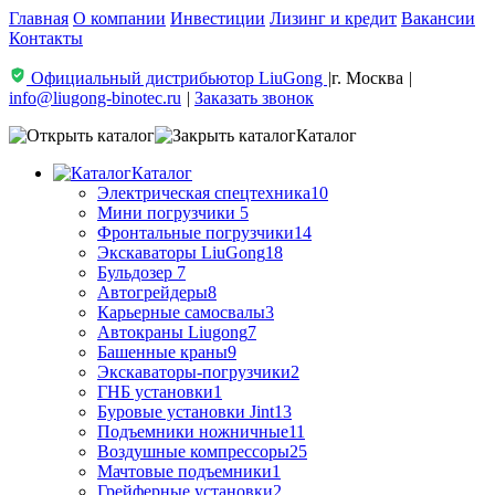
Главная
О компании
Инвестиции
Лизинг и кредит
Вакансии
Контакты
Официальный дистрибьютор LiuGong
|
г. Москва
|
info@liugong-binotec.ru
|
Заказать звонок
Каталог
Каталог
Электрическая спецтехника
10
Мини погрузчики
5
Фронтальные погрузчики
14
Экскаваторы LiuGong
18
Бульдозер
7
Автогрейдеры
8
Карьерные самосвалы
3
Автокраны Liugong
7
Башенные краны
9
Экскаваторы-погрузчики
2
ГНБ установки
1
Буровые установки Jint
13
Подъемники ножничные
11
Воздушные компрессоры
25
Мачтовые подъемники
1
Грейферные установки
2