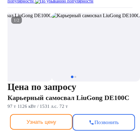
популярности
1/2
Цена по запросу
Карьерный самосвал LiuGong DE100C
97 т
1126 кВт / 1531 л.с.
72 т
·
·
Узнать цену
Позвонить