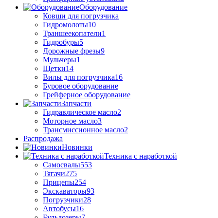
Оборудование
Ковши для погрузчика
Гидромолоты
10
Траншеекопатели
1
Гидробуры
5
Дорожные фрезы
9
Мульчеры
1
Щетки
14
Вилы для погрузчика
16
Буровое оборудование
Грейферное оборудование
Запчасти
Гидравлическое масло
2
Моторное масло
3
Трансмиссионное масло
2
Распродажа
Новинки
Техника с наработкой
Самосвалы
553
Тягачи
275
Прицепы
254
Экскаваторы
93
Погрузчики
28
Автобусы
16
Бульдозеры
7