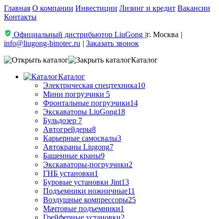
Главная
О компании
Инвестиции
Лизинг и кредит
Вакансии
Контакты
Официальный дистрибьютор LiuGong
|
г. Москва
|
info@liugong-binotec.ru
|
Заказать звонок
Каталог
Каталог
Электрическая спецтехника
10
Мини погрузчики
5
Фронтальные погрузчики
14
Экскаваторы LiuGong
18
Бульдозер
7
Автогрейдеры
8
Карьерные самосвалы
3
Автокраны Liugong
7
Башенные краны
9
Экскаваторы-погрузчики
2
ГНБ установки
1
Буровые установки Jint
13
Подъемники ножничные
11
Воздушные компрессоры
25
Мачтовые подъемники
1
Грейферные установки
2