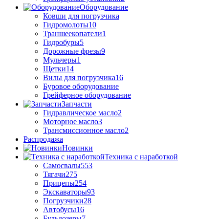
Оборудование
Ковши для погрузчика
Гидромолоты
10
Траншеекопатели
1
Гидробуры
5
Дорожные фрезы
9
Мульчеры
1
Щетки
14
Вилы для погрузчика
16
Буровое оборудование
Грейферное оборудование
Запчасти
Гидравлическое масло
2
Моторное масло
3
Трансмиссионное масло
2
Распродажа
Новинки
Техника с наработкой
Самосвалы
553
Тягачи
275
Прицепы
254
Экскаваторы
93
Погрузчики
28
Автобусы
16
Бульдозеры
7