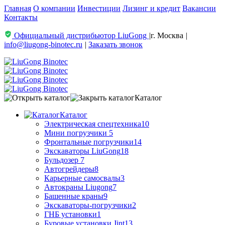
Главная
О компании
Инвестиции
Лизинг и кредит
Вакансии
Контакты
Официальный дистрибьютор LiuGong
|
г. Москва
|
info@liugong-binotec.ru
|
Заказать звонок
Каталог
Каталог
Электрическая спецтехника
10
Мини погрузчики
5
Фронтальные погрузчики
14
Экскаваторы LiuGong
18
Бульдозер
7
Автогрейдеры
8
Карьерные самосвалы
3
Автокраны Liugong
7
Башенные краны
9
Экскаваторы-погрузчики
2
ГНБ установки
1
Буровые установки Jint
13