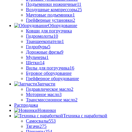
Подъемники ножничные
11
Воздушные компрессоры
25
Мачтовые подъемники
1
Грейферные установки
2
Оборудование
Ковши для погрузчика
Гидромолоты
10
Траншеекопатели
1
Гидробуры
5
Дорожные фрезы
9
Мульчеры
1
Щетки
14
Вилы для погрузчика
16
Буровое оборудование
Грейферное оборудование
Запчасти
Гидравлическое масло
2
Моторное масло
3
Трансмиссионное масло
2
Распродажа
Новинки
Техника с наработкой
Самосвалы
553
Тягачи
275
Прицепы
254