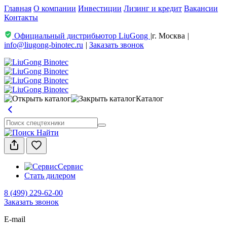
Главная
О компании
Инвестиции
Лизинг и кредит
Вакансии
Контакты
Официальный дистрибьютор LiuGong
|
г. Москва
|
info@liugong-binotec.ru
|
Заказать звонок
Каталог
Найти
Сервис
Стать дилером
8 (499) 229-62-00
Заказать звонок
E-mail