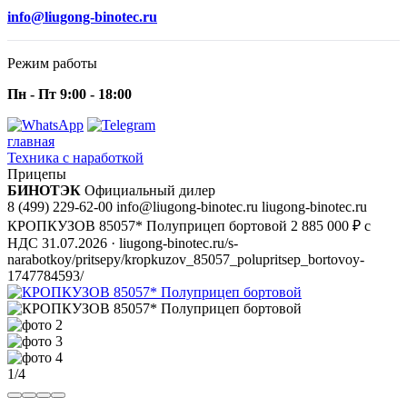
info@liugong-binotec.ru
Режим работы
Пн - Пт 9:00 - 18:00
главная
Техника с наработкой
Прицепы
БИНОТЭК
Официальный дилер
8 (499) 229-62-00
info@liugong-binotec.ru
liugong-binotec.ru
КРОПКУЗОВ 85057* Полуприцеп бортовой
2 885 000 ₽ с
НДС
31.07.2026
· liugong-binotec.ru/s-
narabotkoy/pritsepy/kropkuzov_85057_polupritsep_bortovoy-
1747784593/
1/4