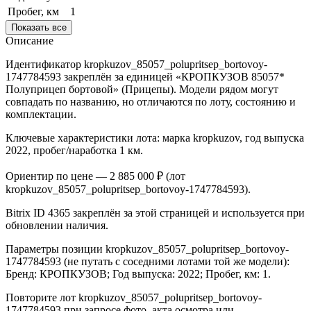
Пробег, км
1
Показать все
Описание
Идентификатор kropkuzov_85057_polupritsep_bortovoy-
1747784593 закреплён за единицей «КРОПКУЗОВ 85057*
Полуприцеп бортовой» (Прицепы). Модели рядом могут
совпадать по названию, но отличаются по лоту, состоянию и
комплектации.
Ключевые характеристики лота: марка kropkuzov, год выпуска
2022, пробег/наработка 1 км.
Ориентир по цене — 2 885 000 ₽ (лот
kropkuzov_85057_polupritsep_bortovoy-1747784593).
Bitrix ID 4365 закреплён за этой страницей и используется при
обновлении наличия.
Параметры позиции kropkuzov_85057_polupritsep_bortovoy-
1747784593 (не путать с соседними лотами той же модели):
Бренд: КРОПКУЗОВ; Год выпуска: 2022; Пробег, км: 1.
Повторите лот kropkuzov_85057_polupritsep_bortovoy-
1747784593 при запросе фото, акта осмотра или