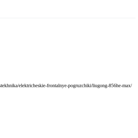
tstekhnika/elektricheskie-frontalnye-pogruzchiki/liugong-856he-max/