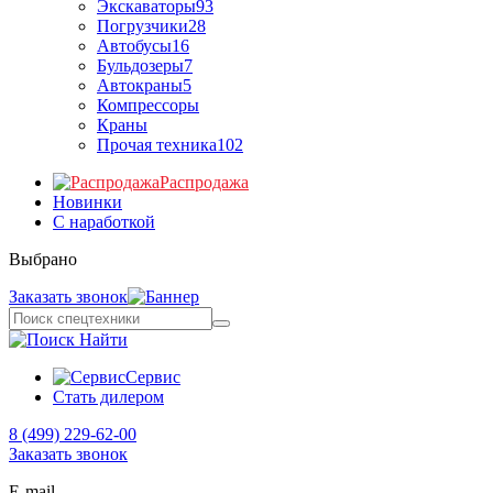
Экскаваторы
93
Погрузчики
28
Автобусы
16
Бульдозеры
7
Автокраны
5
Компрессоры
Краны
Прочая техника
102
Распродажа
Новинки
С наработкой
Выбрано
Заказать звонок
Найти
Сервис
Стать дилером
8 (499) 229-62-00
Заказать звонок
E-mail