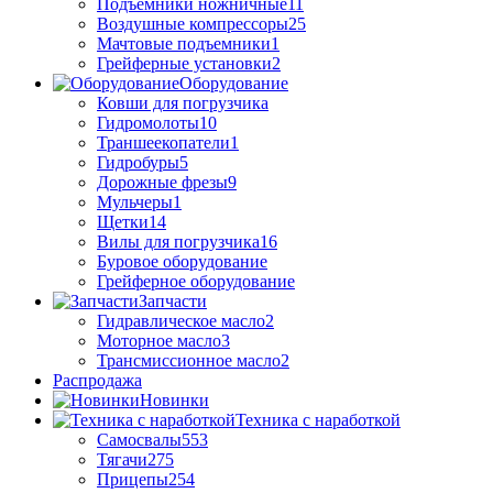
Подъемники ножничные
11
Воздушные компрессоры
25
Мачтовые подъемники
1
Грейферные установки
2
Оборудование
Ковши для погрузчика
Гидромолоты
10
Траншеекопатели
1
Гидробуры
5
Дорожные фрезы
9
Мульчеры
1
Щетки
14
Вилы для погрузчика
16
Буровое оборудование
Грейферное оборудование
Запчасти
Гидравлическое масло
2
Моторное масло
3
Трансмиссионное масло
2
Распродажа
Новинки
Техника с наработкой
Самосвалы
553
Тягачи
275
Прицепы
254