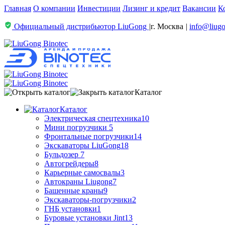
Главная
О компании
Инвестиции
Лизинг и кредит
Вакансии
К
Официальный дистрибьютор LiuGong
|
г. Москва
|
info@liugo
Каталог
Каталог
Электрическая спецтехника
10
Мини погрузчики
5
Фронтальные погрузчики
14
Экскаваторы LiuGong
18
Бульдозер
7
Автогрейдеры
8
Карьерные самосвалы
3
Автокраны Liugong
7
Башенные краны
9
Экскаваторы-погрузчики
2
ГНБ установки
1
Буровые установки Jint
13