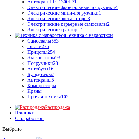
Автокран LTC1300L7
1
Электрические фронтальные погрузчики
4
Электрические мини-погрузчики
1
Электрические экскаваторы
3
Электрические карьерные самосвалы
2
Электрические тракторы
1
Техника с наработкой
Самосвалы
553
Тягачи
275
Прицепы
254
Экскаваторы
93
Погрузчики
28
Автобусы
16
Бульдозеры
7
Автокраны
5
Компрессоры
Краны
Прочая техника
102
Распродажа
Новинки
С наработкой
Выбрано