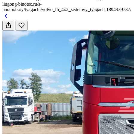
liugong-binotec.ru/s-
narabotkoy/tyagachi/volvo_fh_4x2_sedelnyy_tyagach-1894939787/