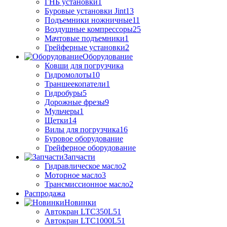
ГНБ установки
1
Буровые установки Jint
13
Подъемники ножничные
11
Воздушные компрессоры
25
Мачтовые подъемники
1
Грейферные установки
2
Оборудование
Ковши для погрузчика
Гидромолоты
10
Траншеекопатели
1
Гидробуры
5
Дорожные фрезы
9
Мульчеры
1
Щетки
14
Вилы для погрузчика
16
Буровое оборудование
Грейферное оборудование
Запчасти
Гидравлическое масло
2
Моторное масло
3
Трансмиссионное масло
2
Распродажа
Новинки
Автокран LTC350L5
1
Автокран LTC1000L5
1