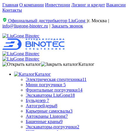
Главная
О компании
Инвестиции
Лизинг и кредит
Вакансии
Контакты
Официальный дистрибьютор LiuGong
|
г. Москва
|
info@liugong-binotec.ru
|
Заказать звонок
Каталог
Каталог
Электрическая спецтехника
11
Мини погрузчики
5
Фронтальные погрузчики
14
Экскаваторы LiuGong
18
Бульдозер
7
Автогрейдеры
8
Карьерные самосвалы
3
Автокраны Liugong
7
Башенные краны
9
Экскаваторы-погрузчики
2