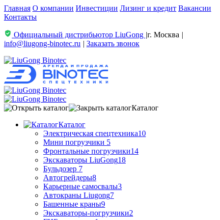
Главная
О компании
Инвестиции
Лизинг и кредит
Вакансии
Контакты
Официальный дистрибьютор LiuGong
|
г. Москва
|
info@liugong-binotec.ru
|
Заказать звонок
Каталог
Каталог
Электрическая спецтехника
10
Мини погрузчики
5
Фронтальные погрузчики
14
Экскаваторы LiuGong
18
Бульдозер
7
Автогрейдеры
8
Карьерные самосвалы
3
Автокраны Liugong
7
Башенные краны
9
Экскаваторы-погрузчики
2