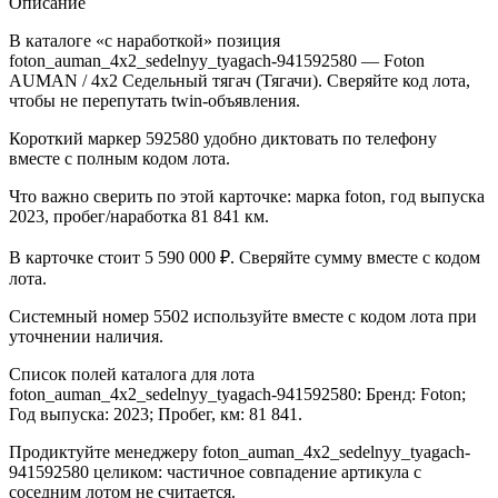
Описание
В каталоге «с наработкой» позиция
foton_auman_4x2_sedelnyy_tyagach-941592580 — Foton
AUMAN / 4x2 Седельный тягач (Тягачи). Сверяйте код лота,
чтобы не перепутать twin-объявления.
Короткий маркер 592580 удобно диктовать по телефону
вместе с полным кодом лота.
Что важно сверить по этой карточке: марка foton, год выпуска
2023, пробег/наработка 81 841 км.
В карточке стоит 5 590 000 ₽. Сверяйте сумму вместе с кодом
лота.
Системный номер 5502 используйте вместе с кодом лота при
уточнении наличия.
Список полей каталога для лота
foton_auman_4x2_sedelnyy_tyagach-941592580: Бренд: Foton;
Год выпуска: 2023; Пробег, км: 81 841.
Продиктуйте менеджеру foton_auman_4x2_sedelnyy_tyagach-
941592580 целиком: частичное совпадение артикула с
соседним лотом не считается.