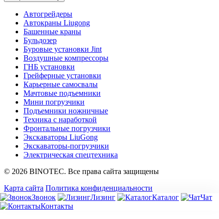
Автогрейдеры
Автокраны Liugong
Башенные краны
Бульдозер
Буровые установки Jint
Воздушные компрессоры
ГНБ установки
Грейферные установки
Карьерные самосвалы
Мачтовые подъемники
Мини погрузчики
Подъемники ножничные
Техника с наработкой
Фронтальные погрузчики
Экскаваторы LiuGong
Экскаваторы-погрузчики
Электрическая спецтехника
© 2026 BINOTEC. Все права сайта защищены
Карта сайта
Политика конфиденциальности
Звонок
Лизинг
Каталог
Чат
Контакты