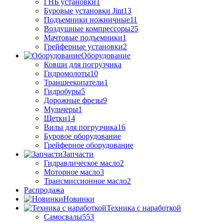
ГНБ установки
1
Буровые установки Jint
13
Подъемники ножничные
11
Воздушные компрессоры
25
Мачтовые подъемники
1
Грейферные установки
2
Оборудование
Ковши для погрузчика
Гидромолоты
10
Траншеекопатели
1
Гидробуры
5
Дорожные фрезы
9
Мульчеры
1
Щетки
14
Вилы для погрузчика
16
Буровое оборудование
Грейферное оборудование
Запчасти
Гидравлическое масло
2
Моторное масло
3
Трансмиссионное масло
2
Распродажа
Новинки
Техника с наработкой
Самосвалы
553