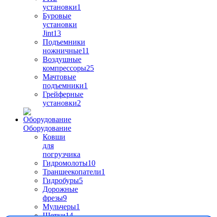
установки
1
Буровые
установки
Jint
13
Подъемники
ножничные
11
Воздушные
компрессоры
25
Мачтовые
подъемники
1
Грейферные
установки
2
Оборудование
Ковши
для
погрузчика
Гидромолоты
10
Траншеекопатели
1
Гидробуры
5
Дорожные
фрезы
9
Мульчеры
1
Щетки
14