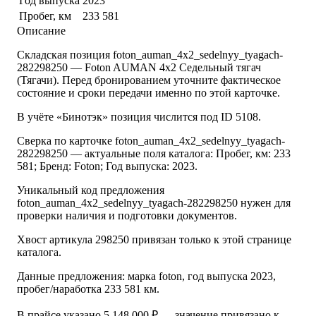
Год выпуска
2023
Пробег, км
233 581
Описание
Складская позиция foton_auman_4x2_sedelnyy_tyagach-
282298250 — Foton AUMAN 4x2 Седельный тягач
(Тягачи). Перед бронированием уточните фактическое
состояние и сроки передачи именно по этой карточке.
В учёте «Бинотэк» позиция числится под ID 5108.
Сверка по карточке foton_auman_4x2_sedelnyy_tyagach-
282298250 — актуальные поля каталога: Пробег, км: 233
581; Бренд: Foton; Год выпуска: 2023.
Уникальный код предложения
foton_auman_4x2_sedelnyy_tyagach-282298250 нужен для
проверки наличия и подготовки документов.
Хвост артикула 298250 привязан только к этой странице
каталога.
Данные предложения: марка foton, год выпуска 2023,
пробег/наработка 233 581 км.
В прайсе указано 5 148 000 ₽ — значение привязано к