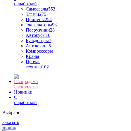
наработкой
Самосвалы
553
Тягачи
275
Прицепы
254
Экскаваторы
93
Погрузчики
28
Автобусы
16
Бульдозеры
7
Автокраны
5
Компрессоры
Краны
Прочая
техника
102
Распродажа
Новинки
С
наработкой
Выбрано
Заказать
звонок