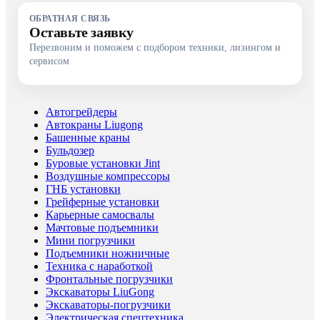
ОБРАТНАЯ СВЯЗЬ
Оставьте заявку
Перезвоним и поможем с подбором техники, лизингом и
сервисом
Автогрейдеры
Автокраны Liugong
Башенные краны
Бульдозер
Буровые установки Jint
Воздушные компрессоры
ГНБ установки
Грейферные установки
Карьерные самосвалы
Мачтовые подъемники
Мини погрузчики
Подъемники ножничные
Техника с наработкой
Фронтальные погрузчики
Экскаваторы LiuGong
Экскаваторы-погрузчики
Электрическая спецтехника