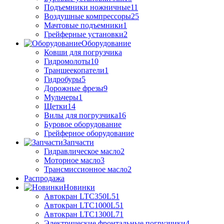
Подъемники ножничные
11
Воздушные компрессоры
25
Мачтовые подъемники
1
Грейферные установки
2
Оборудование
Ковши для погрузчика
Гидромолоты
10
Траншеекопатели
1
Гидробуры
5
Дорожные фрезы
9
Мульчеры
1
Щетки
14
Вилы для погрузчика
16
Буровое оборудование
Грейферное оборудование
Запчасти
Гидравлическое масло
2
Моторное масло
3
Трансмиссионное масло
2
Распродажа
Новинки
Автокран LTC350L5
1
Автокран LTC1000L5
1
Автокран LTC1300L7
1
Электрические фронтальные погрузчики
4