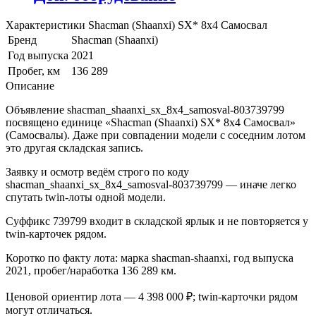
Характеристики Shacman (Shaanxi) SX* 8x4 Самосвал
Бренд
Shacman (Shaanxi)
Год выпуска
2021
Пробег, км
136 289
Описание
Объявление shacman_shaanxi_sx_8x4_samosval-803739799
посвящено единице «Shacman (Shaanxi) SX* 8x4 Самосвал»
(Самосвалы). Даже при совпадении модели с соседним лотом
это другая складская запись.
Заявку и осмотр ведём строго по коду
shacman_shaanxi_sx_8x4_samosval-803739799 — иначе легко
спутать twin-лоты одной модели.
Суффикс 739799 входит в складской ярлык и не повторяется у
twin-карточек рядом.
Коротко по факту лота: марка shacman-shaanxi, год выпуска
2021, пробег/наработка 136 289 км.
Ценовой ориентир лота — 4 398 000 ₽; twin-карточки рядом
могут отличаться.