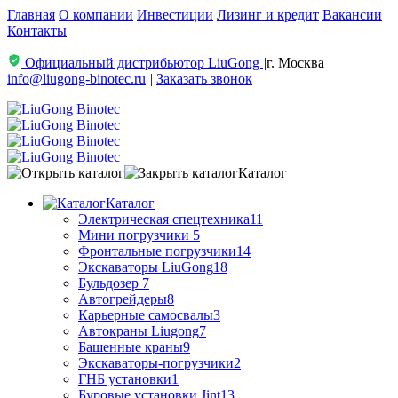
Главная
О компании
Инвестиции
Лизинг и кредит
Вакансии
Контакты
Официальный дистрибьютор LiuGong
|
г. Москва
|
info@liugong-binotec.ru
|
Заказать звонок
Каталог
Каталог
Электрическая спецтехника
11
Мини погрузчики
5
Фронтальные погрузчики
14
Экскаваторы LiuGong
18
Бульдозер
7
Автогрейдеры
8
Карьерные самосвалы
3
Автокраны Liugong
7
Башенные краны
9
Экскаваторы-погрузчики
2
ГНБ установки
1
Буровые установки Jint
13