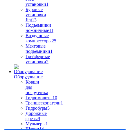
установки
1
Буровые
установки
Jint
13
Подъемники
ножничные
11
Воздушные
компрессоры
25
Мачтовые
подъемники
1
Грейферные
установки
2
Оборудование
Ковши
для
погрузчика
Гидромолоты
10
Траншеекопатели
1
Гидробуры
5
Дорожные
фрезы
9
Мульчеры
1
Щетки
14