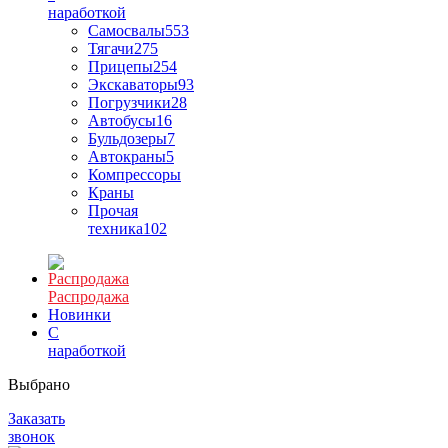
наработкой
Самосвалы
553
Тягачи
275
Прицепы
254
Экскаваторы
93
Погрузчики
28
Автобусы
16
Бульдозеры
7
Автокраны
5
Компрессоры
Краны
Прочая
техника
102
Распродажа
Новинки
С
наработкой
Выбрано
Заказать
звонок