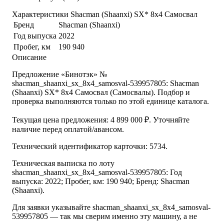
Характеристики Shacman (Shaanxi) SX* 8x4 Самосвал
Бренд
Shacman (Shaanxi)
Год выпуска
2022
Пробег, км
190 940
Описание
Предложение «Бинотэк» №
shacman_shaanxi_sx_8x4_samosval-539957805: Shacman
(Shaanxi) SX* 8x4 Самосвал (Самосвалы). Подбор и
проверка выполняются только по этой единице каталога.
Текущая цена предложения: 4 899 000 ₽. Уточняйте
наличие перед оплатой/авансом.
Технический идентификатор карточки: 5734.
Техническая выписка по лоту
shacman_shaanxi_sx_8x4_samosval-539957805: Год
выпуска: 2022; Пробег, км: 190 940; Бренд: Shacman
(Shaanxi).
Для заявки указывайте shacman_shaanxi_sx_8x4_samosval-
539957805 — так мы сверим именно эту машину, а не