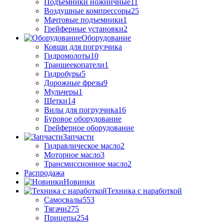
Подъемники ножничные
11
Воздушные компрессоры
25
Мачтовые подъемники
1
Грейферные установки
2
Оборудование
Ковши для погрузчика
Гидромолоты
10
Траншеекопатели
1
Гидробуры
5
Дорожные фрезы
9
Мульчеры
1
Щетки
14
Вилы для погрузчика
16
Буровое оборудование
Грейферное оборудование
Запчасти
Гидравлическое масло
2
Моторное масло
3
Трансмиссионное масло
2
Распродажа
Новинки
Техника с наработкой
Самосвалы
553
Тягачи
275
Прицепы
254