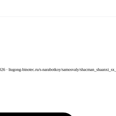
026
· liugong-binotec.ru/s-narabotkoy/samosvaly/shacman_shaanxi_s