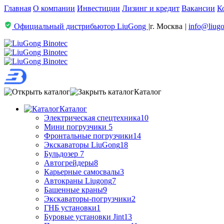
Главная
О компании
Инвестиции
Лизинг и кредит
Вакансии
К
Официальный дистрибьютор LiuGong
|
г. Москва
|
info@liugo
Каталог
Каталог
Электрическая спецтехника
10
Мини погрузчики
5
Фронтальные погрузчики
14
Экскаваторы LiuGong
18
Бульдозер
7
Автогрейдеры
8
Карьерные самосвалы
3
Автокраны Liugong
7
Башенные краны
9
Экскаваторы-погрузчики
2
ГНБ установки
1
Буровые установки Jint
13