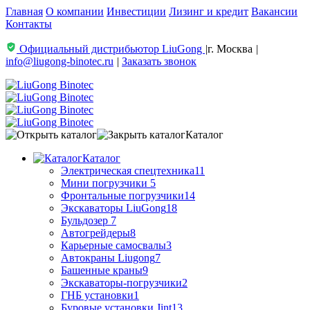
Главная
О компании
Инвестиции
Лизинг и кредит
Вакансии
Контакты
Официальный дистрибьютор LiuGong
|
г. Москва
|
info@liugong-binotec.ru
|
Заказать звонок
Каталог
Каталог
Электрическая спецтехника
11
Мини погрузчики
5
Фронтальные погрузчики
14
Экскаваторы LiuGong
18
Бульдозер
7
Автогрейдеры
8
Карьерные самосвалы
3
Автокраны Liugong
7
Башенные краны
9
Экскаваторы-погрузчики
2
ГНБ установки
1
Буровые установки Jint
13