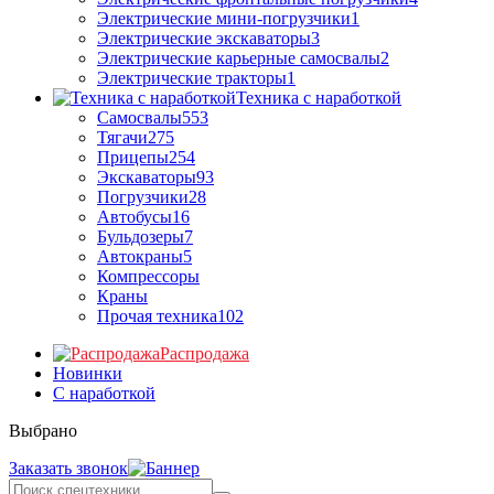
Электрические мини-погрузчики
1
Электрические экскаваторы
3
Электрические карьерные самосвалы
2
Электрические тракторы
1
Техника с наработкой
Самосвалы
553
Тягачи
275
Прицепы
254
Экскаваторы
93
Погрузчики
28
Автобусы
16
Бульдозеры
7
Автокраны
5
Компрессоры
Краны
Прочая техника
102
Распродажа
Новинки
С наработкой
Выбрано
Заказать звонок