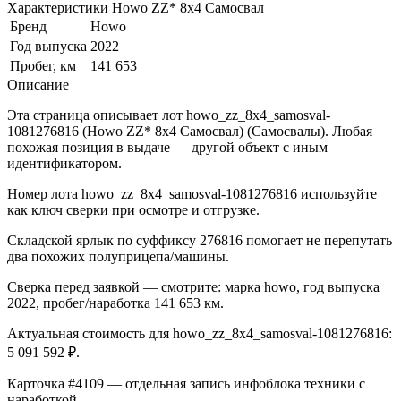
Характеристики Howo ZZ* 8x4 Самосвал
Бренд
Howo
Год выпуска
2022
Пробег, км
141 653
Описание
Эта страница описывает лот howo_zz_8x4_samosval-
1081276816 (Howo ZZ* 8x4 Самосвал) (Самосвалы). Любая
похожая позиция в выдаче — другой объект с иным
идентификатором.
Номер лота howo_zz_8x4_samosval-1081276816 используйте
как ключ сверки при осмотре и отгрузке.
Складской ярлык по суффиксу 276816 помогает не перепутать
два похожих полуприцепа/машины.
Сверка перед заявкой — смотрите: марка howo, год выпуска
2022, пробег/наработка 141 653 км.
Актуальная стоимость для howo_zz_8x4_samosval-1081276816:
5 091 592 ₽.
Карточка #4109 — отдельная запись инфоблока техники с
наработкой.