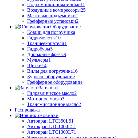
Подъемники ножничные
11
Воздушные компрессоры
25
Мачтовые подъемники
1
Грейферные установки
2
Оборудование
Ковши для погрузчика
Гидромолоты
10
Траншеекопатели
1
Гидробуры
5
Дорожные фрезы
9
Мульчеры
1
Щетки
14
Вилы для погрузчика
16
Буровое оборудование
Грейферное оборудование
Запчасти
Гидравлическое масло
2
Моторное масло
3
Трансмиссионное масло
2
Распродажа
Новинки
Автокран LTC350L5
1
Автокран LTC1000L5
1
Автокран LTC1300L7
1
Электрические фронтальные погрузчики
4