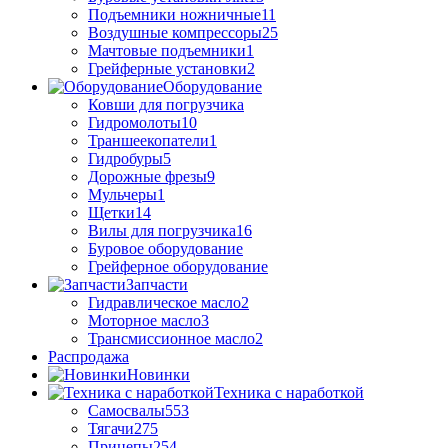
Подъемники ножничные
11
Воздушные компрессоры
25
Мачтовые подъемники
1
Грейферные установки
2
Оборудование
Ковши для погрузчика
Гидромолоты
10
Траншеекопатели
1
Гидробуры
5
Дорожные фрезы
9
Мульчеры
1
Щетки
14
Вилы для погрузчика
16
Буровое оборудование
Грейферное оборудование
Запчасти
Гидравлическое масло
2
Моторное масло
3
Трансмиссионное масло
2
Распродажа
Новинки
Техника с наработкой
Самосвалы
553
Тягачи
275
Прицепы
254