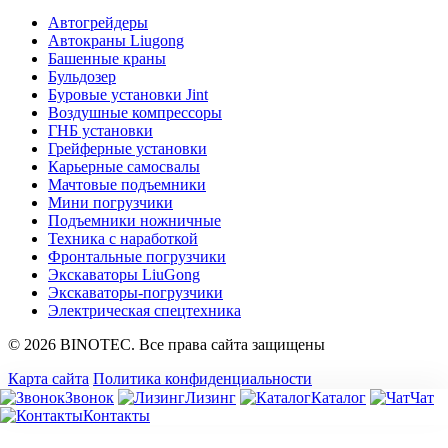
Автогрейдеры
Автокраны Liugong
Башенные краны
Бульдозер
Буровые установки Jint
Воздушные компрессоры
ГНБ установки
Грейферные установки
Карьерные самосвалы
Мачтовые подъемники
Мини погрузчики
Подъемники ножничные
Техника с наработкой
Фронтальные погрузчики
Экскаваторы LiuGong
Экскаваторы-погрузчики
Электрическая спецтехника
© 2026 BINOTEC. Все права сайта защищены
Карта сайта
Политика конфиденциальности
Звонок
Лизинг
Каталог
Чат
Контакты