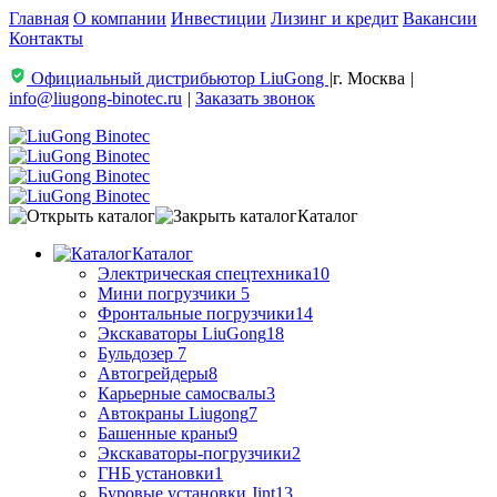
Главная
О компании
Инвестиции
Лизинг и кредит
Вакансии
Контакты
Официальный дистрибьютор LiuGong
|
г. Москва
|
info@liugong-binotec.ru
|
Заказать звонок
Каталог
Каталог
Электрическая спецтехника
10
Мини погрузчики
5
Фронтальные погрузчики
14
Экскаваторы LiuGong
18
Бульдозер
7
Автогрейдеры
8
Карьерные самосвалы
3
Автокраны Liugong
7
Башенные краны
9
Экскаваторы-погрузчики
2
ГНБ установки
1
Буровые установки Jint
13