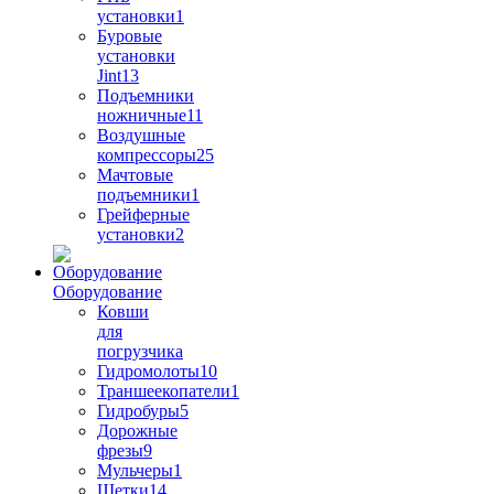
установки
1
Буровые
установки
Jint
13
Подъемники
ножничные
11
Воздушные
компрессоры
25
Мачтовые
подъемники
1
Грейферные
установки
2
Оборудование
Ковши
для
погрузчика
Гидромолоты
10
Траншеекопатели
1
Гидробуры
5
Дорожные
фрезы
9
Мульчеры
1
Щетки
14