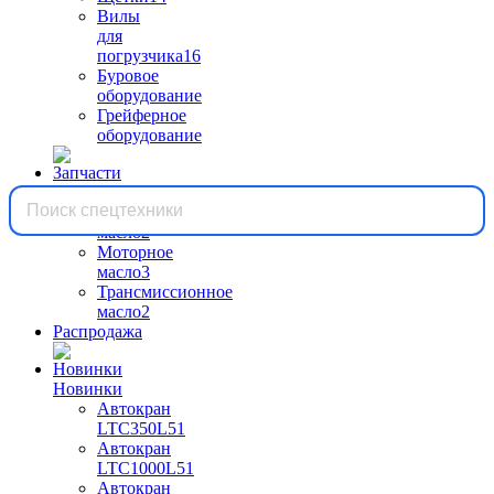
Вилы
для
погрузчика
16
Буровое
оборудование
Грейферное
оборудование
Запчасти
Гидравлическое
масло
2
Моторное
масло
3
Трансмиссионное
масло
2
Распродажа
Новинки
Автокран
LTC350L5
1
Автокран
LTC1000L5
1
Автокран