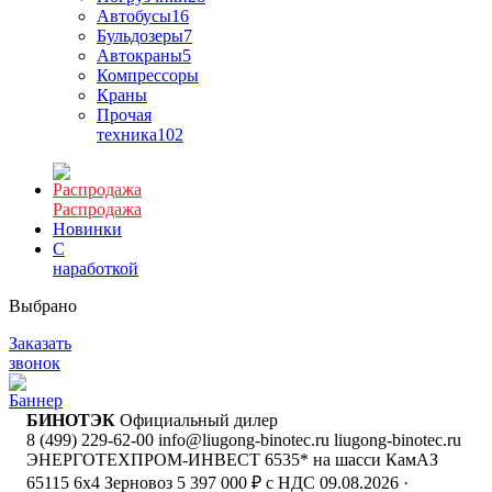
Автобусы
16
Бульдозеры
7
Автокраны
5
Компрессоры
Краны
Прочая
техника
102
Распродажа
Новинки
С
наработкой
Выбрано
Заказать
звонок
БИНОТЭК
Официальный дилер
8 (499) 229-62-00
info@liugong-binotec.ru
liugong-binotec.ru
ЭНЕРГОТЕХПРОМ-ИНВЕСТ 6535* на шасси КамАЗ
65115 6x4 Зерновоз
5 397 000 ₽ с НДС
09.08.2026
·