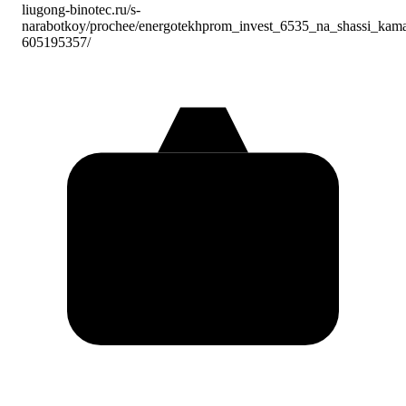
liugong-binotec.ru/s-
narabotkoy/prochee/energotekhprom_invest_6535_na_shassi_ka
605195357/