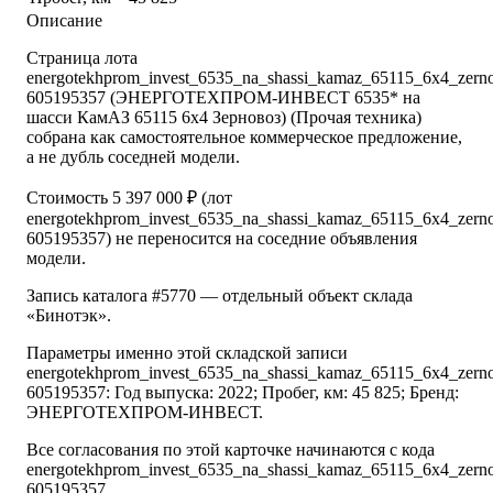
Описание
Страница лота
energotekhprom_invest_6535_na_shassi_kamaz_65115_6x4_zern
605195357 (ЭНЕРГОТЕХПРОМ-ИНВЕСТ 6535* на
шасси КамАЗ 65115 6x4 Зерновоз) (Прочая техника)
собрана как самостоятельное коммерческое предложение,
а не дубль соседней модели.
Стоимость 5 397 000 ₽ (лот
energotekhprom_invest_6535_na_shassi_kamaz_65115_6x4_zern
605195357) не переносится на соседние объявления
модели.
Запись каталога #5770 — отдельный объект склада
«Бинотэк».
Параметры именно этой складской записи
energotekhprom_invest_6535_na_shassi_kamaz_65115_6x4_zern
605195357: Год выпуска: 2022; Пробег, км: 45 825; Бренд:
ЭНЕРГОТЕХПРОМ-ИНВЕСТ.
Все согласования по этой карточке начинаются с кода
energotekhprom_invest_6535_na_shassi_kamaz_65115_6x4_zern
605195357.