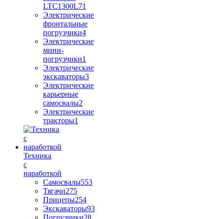
LTC1300L7
1
Электрические
фронтальные
погрузчики
4
Электрические
мини-
погрузчики
1
Электрические
экскаваторы
3
Электрические
карьерные
самосвалы
2
Электрические
тракторы
1
Техника
с
наработкой
Самосвалы
553
Тягачи
275
Прицепы
254
Экскаваторы
93
Погрузчики
28