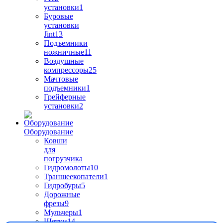
установки
1
Буровые
установки
Jint
13
Подъемники
ножничные
11
Воздушные
компрессоры
25
Мачтовые
подъемники
1
Грейферные
установки
2
Оборудование
Ковши
для
погрузчика
Гидромолоты
10
Траншеекопатели
1
Гидробуры
5
Дорожные
фрезы
9
Мульчеры
1
Щетки
14