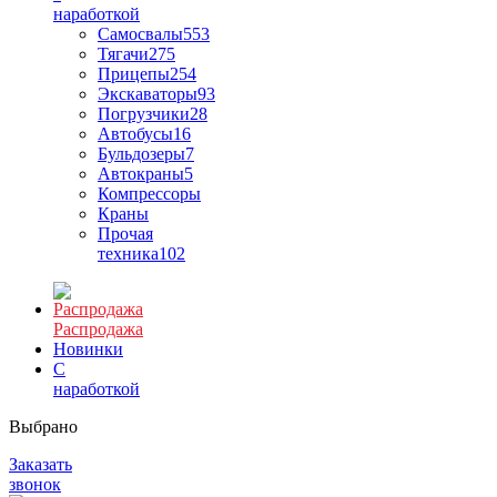
наработкой
Самосвалы
553
Тягачи
275
Прицепы
254
Экскаваторы
93
Погрузчики
28
Автобусы
16
Бульдозеры
7
Автокраны
5
Компрессоры
Краны
Прочая
техника
102
Распродажа
Новинки
С
наработкой
Выбрано
Заказать
звонок