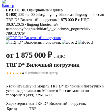
БИНОТЭК
Официальный дилер
8 (499) 229-62-00
info@liugong-binotec.ru
liugong-binotec.ru
TRF D* Вилочный погрузчик
1 875 000 ₽ с НДС
30.07.2026
· liugong-binotec.ru/s-
narabotkoy/pogruzchiki/trf_d_vilochnyy_pogruzchik-
789137076/
от 1 875 000 ₽
с НДС
TRF D* Вилочный погрузчик
4.8
Официальный дилер
★★★★★
Уточнить цену на модель TRF D* Вилочный погрузчик и
условия доставки по Москве и России можно по
телефону 8 (499) 229-62-00.
Характеристики TRF D* Вилочный погрузчик
Бренд
TRF