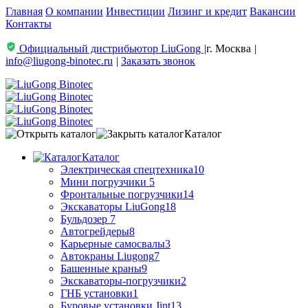
Главная
О компании
Инвестиции
Лизинг и кредит
Вакансии
Контакты
Официальный дистрибьютор LiuGong
|
г. Москва
|
info@liugong-binotec.ru
|
Заказать звонок
Каталог
Каталог
Электрическая спецтехника
10
Мини погрузчики
5
Фронтальные погрузчики
14
Экскаваторы LiuGong
18
Бульдозер
7
Автогрейдеры
8
Карьерные самосвалы
3
Автокраны Liugong
7
Башенные краны
9
Экскаваторы-погрузчики
2
ГНБ установки
1
Буровые установки Jint
13