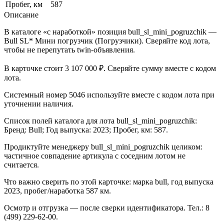
Пробег, км
587
Описание
В каталоге «с наработкой» позиция bull_sl_mini_pogruzchik —
Bull SL* Мини погрузчик (Погрузчики). Сверяйте код лота,
чтобы не перепутать twin-объявления.
В карточке стоит 3 107 000 ₽. Сверяйте сумму вместе с кодом
лота.
Системный номер 5046 используйте вместе с кодом лота при
уточнении наличия.
Список полей каталога для лота bull_sl_mini_pogruzchik:
Бренд: Bull; Год выпуска: 2023; Пробег, км: 587.
Продиктуйте менеджеру bull_sl_mini_pogruzchik целиком:
частичное совпадение артикула с соседним лотом не
считается.
Что важно сверить по этой карточке: марка bull, год выпуска
2023, пробег/наработка 587 км.
Осмотр и отгрузка — после сверки идентификатора. Тел.: 8
(499) 229-62-00.