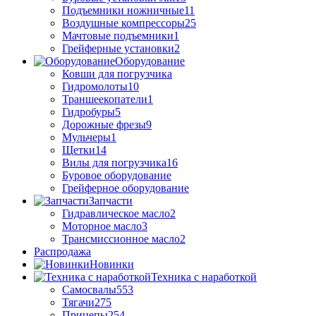
Подъемники ножничные
11
Воздушные компрессоры
25
Мачтовые подъемники
1
Грейферные установки
2
Оборудование
Ковши для погрузчика
Гидромолоты
10
Траншеекопатели
1
Гидробуры
5
Дорожные фрезы
9
Мульчеры
1
Щетки
14
Вилы для погрузчика
16
Буровое оборудование
Грейферное оборудование
Запчасти
Гидравлическое масло
2
Моторное масло
3
Трансмиссионное масло
2
Распродажа
Новинки
Техника с наработкой
Самосвалы
553
Тягачи
275
Прицепы
254