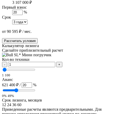
3 107 000 ₽
Первый взнос
%
Срок
от
90 595
₽
/ мес.
Рассчитать условия
Калькулятор лизинга
Сделайте приблизительный расчет
Кол-во техники
-
+
1
100
Аванс
621 400 ₽
/
%
0%
49%
Срок лизинга, месяцев
12
24
36
60
Приведенные расчеты являются предварительными. Для
точного определения процентной ставки по договору,