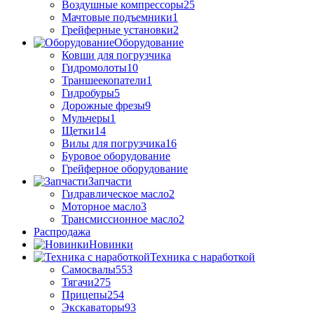
Воздушные компрессоры
25
Мачтовые подъемники
1
Грейферные установки
2
Оборудование
Ковши для погрузчика
Гидромолоты
10
Траншеекопатели
1
Гидробуры
5
Дорожные фрезы
9
Мульчеры
1
Щетки
14
Вилы для погрузчика
16
Буровое оборудование
Грейферное оборудование
Запчасти
Гидравлическое масло
2
Моторное масло
3
Трансмиссионное масло
2
Распродажа
Новинки
Техника с наработкой
Самосвалы
553
Тягачи
275
Прицепы
254
Экскаваторы
93