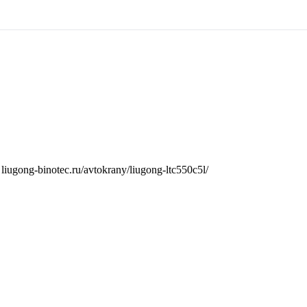
 liugong-binotec.ru/avtokrany/liugong-ltc550c5l/