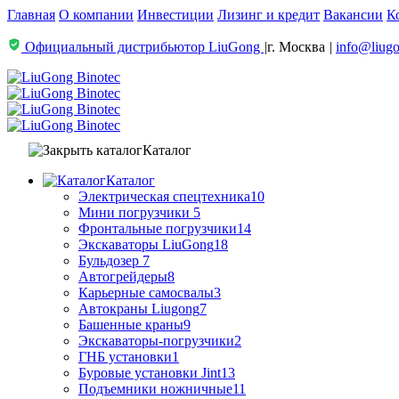
Главная
О компании
Инвестиции
Лизинг и кредит
Вакансии
К
Официальный дистрибьютор LiuGong
|
г. Москва
|
info@liugo
Каталог
Каталог
Электрическая спецтехника
10
Мини погрузчики
5
Фронтальные погрузчики
14
Экскаваторы LiuGong
18
Бульдозер
7
Автогрейдеры
8
Карьерные самосвалы
3
Автокраны Liugong
7
Башенные краны
9
Экскаваторы-погрузчики
2
ГНБ установки
1
Буровые установки Jint
13
Подъемники ножничные
11