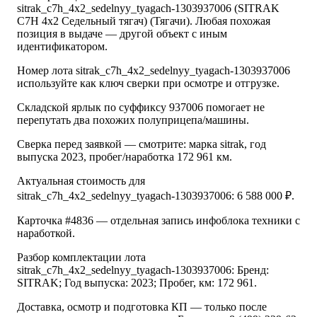
sitrak_c7h_4x2_sedelnyy_tyagach-1303937006 (SITRAK
C7H 4x2 Седельный тягач) (Тягачи). Любая похожая
позиция в выдаче — другой объект с иным
идентификатором.
Номер лота sitrak_c7h_4x2_sedelnyy_tyagach-1303937006
используйте как ключ сверки при осмотре и отгрузке.
Складской ярлык по суффиксу 937006 помогает не
перепутать два похожих полуприцепа/машины.
Сверка перед заявкой — смотрите: марка sitrak, год
выпуска 2023, пробег/наработка 172 961 км.
Актуальная стоимость для
sitrak_c7h_4x2_sedelnyy_tyagach-1303937006: 6 588 000 ₽.
Карточка #4836 — отдельная запись инфоблока техники с
наработкой.
Разбор комплектации лота
sitrak_c7h_4x2_sedelnyy_tyagach-1303937006: Бренд:
SITRAK; Год выпуска: 2023; Пробег, км: 172 961.
Доставка, осмотр и подготовка КП — только после