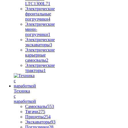
LTC1300L7
1
Электрические
фронтальные
погрузчики
4
Электрические
мини-
погрузчики
1
Электрические
экскаваторы
3
Электрические
карьерные
самосвалы
2
Электрические
тракторы
1
Техника
с
наработкой
Самосвалы
553
Тягачи
275
Прицепы
254
Экскаваторы
93
Погрузчики
28