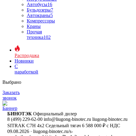
Автобусы
16
Бульдозеры
7
Автокраны
5
Компрессоры
Краны
Прочая
техника
102
Распродажа
Новинки
С
наработкой
Выбрано
Заказать
звонок
БИНОТЭК
Официальный дилер
8 (499) 229-62-00
info@liugong-binotec.ru
liugong-binotec.ru
SITRAK C7H 4x2 Седельный тягач
6 588 000 ₽ с НДС
09.08.2026
· liugong-binotec.ru/s-