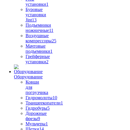
установки
1
Буровые
установки
Jint
13
Подъемники
ножничные
11
Воздушные
компрессоры
25
Мачтовые
подъемники
1
Грейферные
установки
2
Оборудование
Ковши
для
погрузчика
Гидромолоты
10
Траншеекопатели
1
Гидробуры
5
Дорожные
фрезы
9
Мульчеры
1
Щетки
14