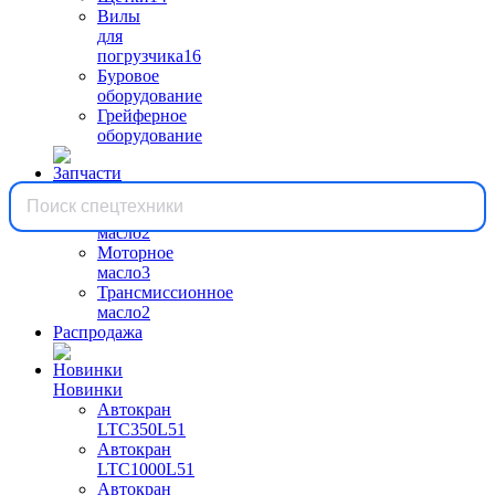
Вилы
для
погрузчика
16
Буровое
оборудование
Грейферное
оборудование
Запчасти
Гидравлическое
масло
2
Моторное
масло
3
Трансмиссионное
масло
2
Распродажа
Новинки
Автокран
LTC350L5
1
Автокран
LTC1000L5
1
Автокран