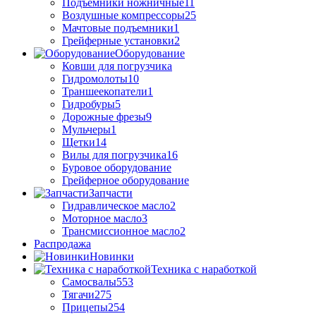
Подъемники ножничные
11
Воздушные компрессоры
25
Мачтовые подъемники
1
Грейферные установки
2
Оборудование
Ковши для погрузчика
Гидромолоты
10
Траншеекопатели
1
Гидробуры
5
Дорожные фрезы
9
Мульчеры
1
Щетки
14
Вилы для погрузчика
16
Буровое оборудование
Грейферное оборудование
Запчасти
Гидравлическое масло
2
Моторное масло
3
Трансмиссионное масло
2
Распродажа
Новинки
Техника с наработкой
Самосвалы
553
Тягачи
275
Прицепы
254