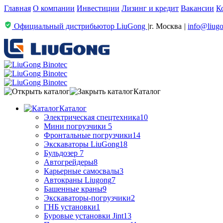
Главная
О компании
Инвестиции
Лизинг и кредит
Вакансии
К
Официальный дистрибьютор LiuGong
|
г. Москва
|
info@liugo
Каталог
Каталог
Электрическая спецтехника
10
Мини погрузчики
5
Фронтальные погрузчики
14
Экскаваторы LiuGong
18
Бульдозер
7
Автогрейдеры
8
Карьерные самосвалы
3
Автокраны Liugong
7
Башенные краны
9
Экскаваторы-погрузчики
2
ГНБ установки
1
Буровые установки Jint
13