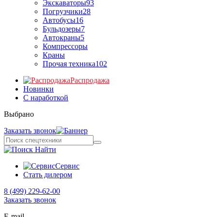
Экскаваторы
93
Погрузчики
28
Автобусы
16
Бульдозеры
7
Автокраны
5
Компрессоры
Краны
Прочая техника
102
Распродажа
Новинки
С наработкой
Выбрано
Заказать звонок
Найти
Сервис
Стать дилером
8 (499) 229-62-00
Заказать звонок
E-mail