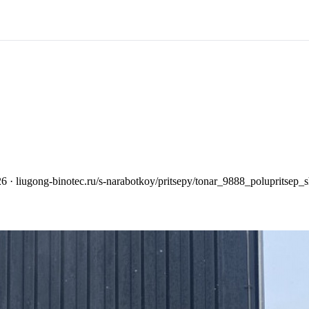
26
· liugong-binotec.ru/s-narabotkoy/pritsepy/tonar_9888_polupritsep