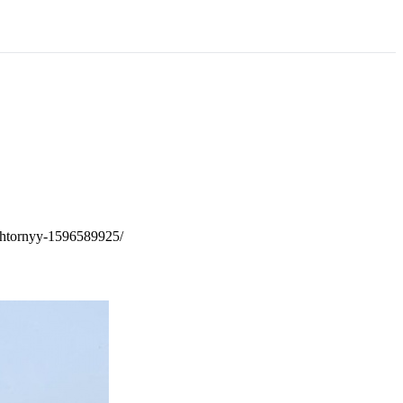
_shtornyy-1596589925/