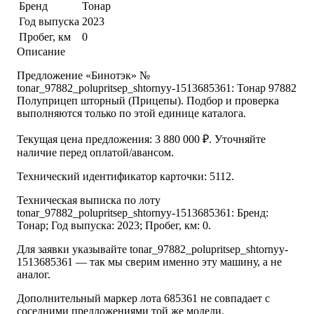
Бренд
Тонар
Год выпуска
2023
Пробег, км
0
Описание
Предложение «Бинотэк» №
tonar_97882_polupritsep_shtornyy-1513685361: Тонар 97882
Полуприцеп шторный (Прицепы). Подбор и проверка
выполняются только по этой единице каталога.
Текущая цена предложения: 3 880 000 ₽. Уточняйте
наличие перед оплатой/авансом.
Технический идентификатор карточки: 5112.
Техническая выписка по лоту
tonar_97882_polupritsep_shtornyy-1513685361: Бренд:
Тонар; Год выпуска: 2023; Пробег, км: 0.
Для заявки указывайте tonar_97882_polupritsep_shtornyy-
1513685361 — так мы сверим именно эту машину, а не
аналог.
Дополнительный маркер лота 685361 не совпадает с
соседними предложениями той же модели.