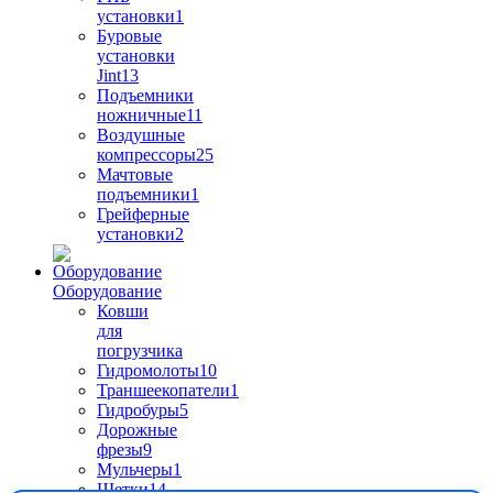
установки
1
Буровые
установки
Jint
13
Подъемники
ножничные
11
Воздушные
компрессоры
25
Мачтовые
подъемники
1
Грейферные
установки
2
Оборудование
Ковши
для
погрузчика
Гидромолоты
10
Траншеекопатели
1
Гидробуры
5
Дорожные
фрезы
9
Мульчеры
1
Щетки
14