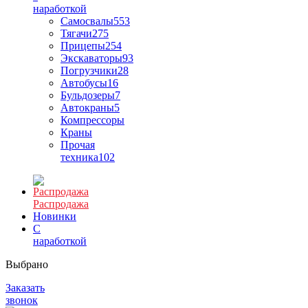
наработкой
Самосвалы
553
Тягачи
275
Прицепы
254
Экскаваторы
93
Погрузчики
28
Автобусы
16
Бульдозеры
7
Автокраны
5
Компрессоры
Краны
Прочая
техника
102
Распродажа
Новинки
С
наработкой
Выбрано
Заказать
звонок