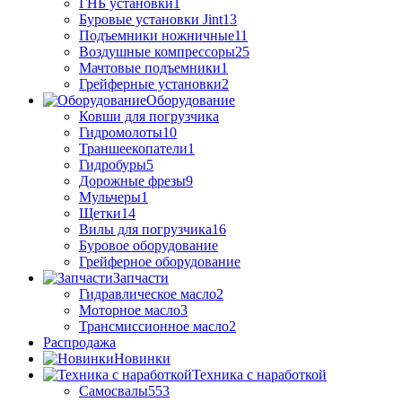
ГНБ установки
1
Буровые установки Jint
13
Подъемники ножничные
11
Воздушные компрессоры
25
Мачтовые подъемники
1
Грейферные установки
2
Оборудование
Ковши для погрузчика
Гидромолоты
10
Траншеекопатели
1
Гидробуры
5
Дорожные фрезы
9
Мульчеры
1
Щетки
14
Вилы для погрузчика
16
Буровое оборудование
Грейферное оборудование
Запчасти
Гидравлическое масло
2
Моторное масло
3
Трансмиссионное масло
2
Распродажа
Новинки
Техника с наработкой
Самосвалы
553