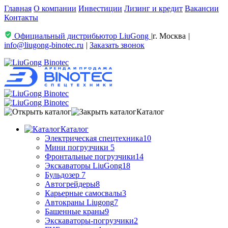
Главная
О компании
Инвестиции
Лизинг и кредит
Вакансии
Контакты
Официальный дистрибьютор LiuGong
|
г. Москва
|
info@liugong-binotec.ru
|
Заказать звонок
Каталог
Каталог
Электрическая спецтехника
10
Мини погрузчики
5
Фронтальные погрузчики
14
Экскаваторы LiuGong
18
Бульдозер
7
Автогрейдеры
8
Карьерные самосвалы
3
Автокраны Liugong
7
Башенные краны
9
Экскаваторы-погрузчики
2