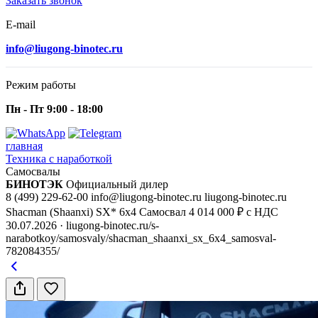
Заказать звонок
E-mail
info@liugong-binotec.ru
Режим работы
Пн - Пт 9:00 - 18:00
главная
Техника с наработкой
Самосвалы
БИНОТЭК
Официальный дилер
8 (499) 229-62-00
info@liugong-binotec.ru
liugong-binotec.ru
Shacman (Shaanxi) SX* 6x4 Самосвал
4 014 000 ₽ с НДС
30.07.2026
· liugong-binotec.ru/s-
narabotkoy/samosvaly/shacman_shaanxi_sx_6x4_samosval-
782084355/