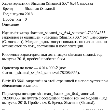
Характеристики Shacman (Shaanxi) SX* 6x4 Самосвал
Бренд
Shacman (Shaanxi)
Год выпуска
2018
Пробег, км
0
Описание
Идентификатор shacman_shaanxi_sx_6x4_samosval-782084355
закреплён за единицей «Shacman (Shaanxi) SX* 6x4 Самосвал»
(Самосвалы). Модели рядом могут совпадать по названию, но
отличаются по лоту, состоянию и комплектации.
Ключевые характеристики лота: марка shacman-shaanxi, год
выпуска 2018, пробег/наработка 0 км.
Ориентир по цене — 4 014 000 ₽ (лот
shacman_shaanxi_sx_6x4_samosval-782084355).
Bitrix ID 5641 закреплён за этой страницей и используется при
обновлении наличия.
Параметры позиции shacman_shaanxi_sx_6x4_samosval-
782084355 (не путать с соседними лотами той же модели): Год
выпуска: 2018; Пробег, км: 0; Бренд: Shacman (Shaanxi).