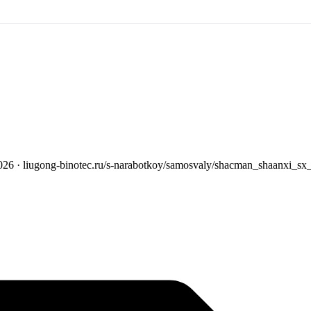
026
· liugong-binotec.ru/s-narabotkoy/samosvaly/shacman_shaanxi_s