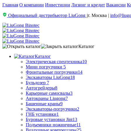
Главная
О компании
Инвестиции
Лизинг и кредит
Вакансии
К
Официальный дистрибьютор LiuGong
|
г. Москва
|
info@liugo
Каталог
Каталог
Электрическая спецтехника
10
Мини погрузчики
5
Фронтальные погрузчики
14
Экскаваторы LiuGong
18
Бульдозер
7
Автогрейдеры
8
Карьерные самосвалы
3
Автокраны Liugong
7
Башенные краны
9
Экскаваторы-погрузчики
2
ГНБ установки
1
Буровые установки Jint
13
Подъемники ножничные
11
Воздушные компрессоры
25