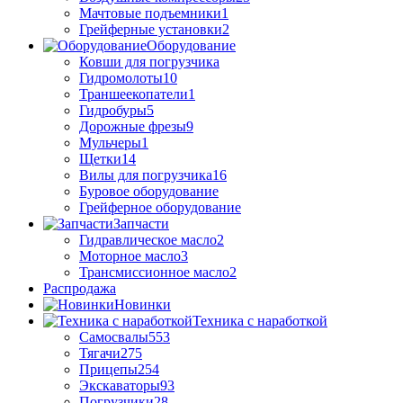
Мачтовые подъемники
1
Грейферные установки
2
Оборудование
Ковши для погрузчика
Гидромолоты
10
Траншеекопатели
1
Гидробуры
5
Дорожные фрезы
9
Мульчеры
1
Щетки
14
Вилы для погрузчика
16
Буровое оборудование
Грейферное оборудование
Запчасти
Гидравлическое масло
2
Моторное масло
3
Трансмиссионное масло
2
Распродажа
Новинки
Техника с наработкой
Самосвалы
553
Тягачи
275
Прицепы
254
Экскаваторы
93
Погрузчики
28