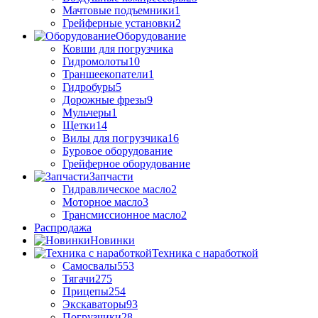
Мачтовые подъемники
1
Грейферные установки
2
Оборудование
Ковши для погрузчика
Гидромолоты
10
Траншеекопатели
1
Гидробуры
5
Дорожные фрезы
9
Мульчеры
1
Щетки
14
Вилы для погрузчика
16
Буровое оборудование
Грейферное оборудование
Запчасти
Гидравлическое масло
2
Моторное масло
3
Трансмиссионное масло
2
Распродажа
Новинки
Техника с наработкой
Самосвалы
553
Тягачи
275
Прицепы
254
Экскаваторы
93
Погрузчики
28