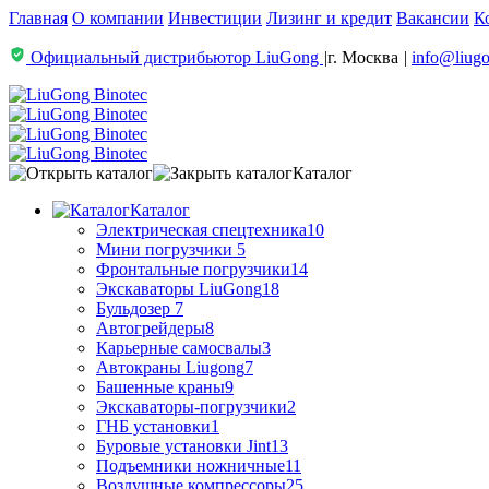
Главная
О компании
Инвестиции
Лизинг и кредит
Вакансии
К
Официальный дистрибьютор LiuGong
|
г. Москва
|
info@liugo
Каталог
Каталог
Электрическая спецтехника
10
Мини погрузчики
5
Фронтальные погрузчики
14
Экскаваторы LiuGong
18
Бульдозер
7
Автогрейдеры
8
Карьерные самосвалы
3
Автокраны Liugong
7
Башенные краны
9
Экскаваторы-погрузчики
2
ГНБ установки
1
Буровые установки Jint
13
Подъемники ножничные
11
Воздушные компрессоры
25