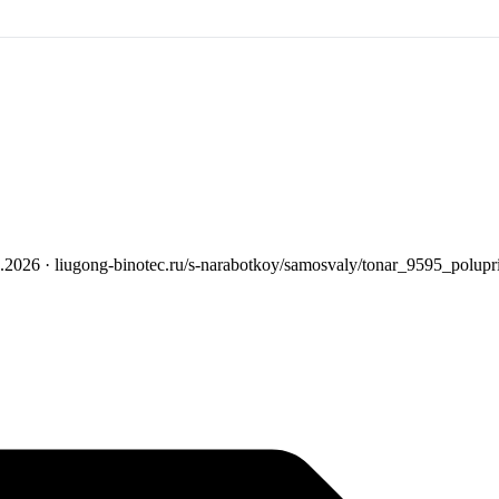
.2026
· liugong-binotec.ru/s-narabotkoy/samosvaly/tonar_9595_polup