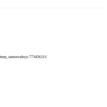
ritsep_samosvalnyy-773456311/