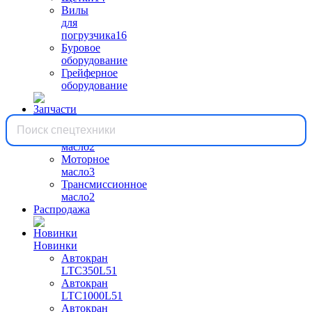
Вилы
для
погрузчика
16
Буровое
оборудование
Грейферное
оборудование
Запчасти
Гидравлическое
масло
2
Моторное
масло
3
Трансмиссионное
масло
2
Распродажа
Новинки
Автокран
LTC350L5
1
Автокран
LTC1000L5
1
Автокран