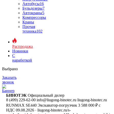
Автобусы
16
Бульдозеры
7
Автокраны
5
Компрессоры
Краны
Прочая
техника
102
Распродажа
Новинки
С
наработкой
Выбрано
Заказать
звонок
БИНОТЭК
Официальный дилер
8 (499) 229-62-00
info@liugong-binotec.ru
liugong-binotec.ru
RUNMAX SE440 Экскаватор-погрузчик
3 588 000 ₽ с
НДС
09.08.2026
· liugong-binotec.ru/s-