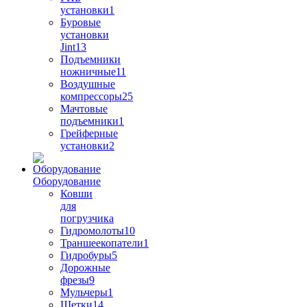
установки
1
Буровые
установки
Jint
13
Подъемники
ножничные
11
Воздушные
компрессоры
25
Мачтовые
подъемники
1
Грейферные
установки
2
Оборудование
Ковши
для
погрузчика
Гидромолоты
10
Траншеекопатели
1
Гидробуры
5
Дорожные
фрезы
9
Мульчеры
1
Щетки
14