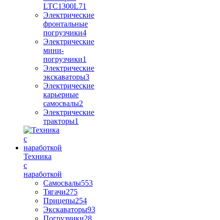
LTC1300L7
1
Электрические
фронтальные
погрузчики
4
Электрические
мини-
погрузчики
1
Электрические
экскаваторы
3
Электрические
карьерные
самосвалы
2
Электрические
тракторы
1
Техника
с
наработкой
Самосвалы
553
Тягачи
275
Прицепы
254
Экскаваторы
93
Погрузчики
28