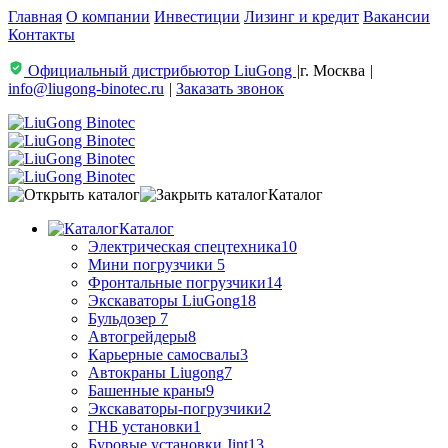
Главная
О компании
Инвестиции
Лизинг и кредит
Вакансии
Контакты
Официальный дистрибьютор LiuGong
|
г. Москва
|
info@liugong-binotec.ru
|
Заказать звонок
Каталог
Каталог
Электрическая спецтехника
10
Мини погрузчики
5
Фронтальные погрузчики
14
Экскаваторы LiuGong
18
Бульдозер
7
Автогрейдеры
8
Карьерные самосвалы
3
Автокраны Liugong
7
Башенные краны
9
Экскаваторы-погрузчики
2
ГНБ установки
1
Буровые установки Jint
13