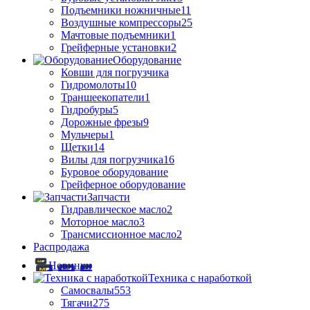
Подъемники ножничные
11
Воздушные компрессоры
25
Мачтовые подъемники
1
Грейферные установки
2
Оборудование
Ковши для погрузчика
Гидромолоты
10
Траншеекопатели
1
Гидробуры
5
Дорожные фрезы
9
Мульчеры
1
Щетки
14
Вилы для погрузчика
16
Буровое оборудование
Грейферное оборудование
Запчасти
Гидравлическое масло
2
Моторное масло
3
Трансмиссионное масло
2
Распродажа
Новинки
Техника с наработкой
Самосвалы
553
Тягачи
275