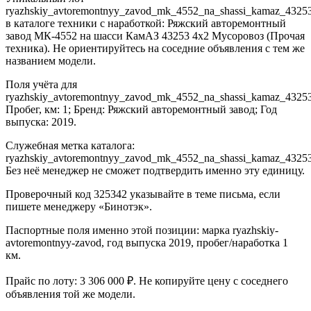
ryazhskiy_avtoremontnyy_zavod_mk_4552_na_shassi_kamaz_4325
в каталоге техники с наработкой: Ряжский авторемонтный
завод МК-4552 на шасси КамАЗ 43253 4x2 Мусоровоз (Прочая
техника). Не ориентируйтесь на соседние объявления с тем же
названием модели.
Поля учёта для
ryazhskiy_avtoremontnyy_zavod_mk_4552_na_shassi_kamaz_4325
Пробег, км: 1; Бренд: Ряжский авторемонтный завод; Год
выпуска: 2019.
Служебная метка каталога:
ryazhskiy_avtoremontnyy_zavod_mk_4552_na_shassi_kamaz_4325
Без неё менеджер не сможет подтвердить именно эту единицу.
Проверочный код 325342 указывайте в теме письма, если
пишете менеджеру «Бинотэк».
Паспортные поля именно этой позиции: марка ryazhskiy-
avtoremontnyy-zavod, год выпуска 2019, пробег/наработка 1
км.
Прайс по лоту: 3 306 000 ₽. Не копируйте цену с соседнего
объявления той же модели.