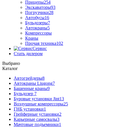
Прицепы
254
Экскаваторы
93
Погрузчики
28
Автобусы
16
Бульдозеры
7
Автокраны
5
Компрессоры
Краны
Прочая техника
102
Сервис
Стать дилером
Выбрано
Каталог
Автогрейдеры
8
Автокраны Liugong
7
Башенные краны
9
Бульдозер
7
Буровые установки Jint
13
Воздушные компрессоры
25
ГНБ установки
1
Грейферные установки
2
Карьерные самосвалы
3
Мачтовые подъемники
1