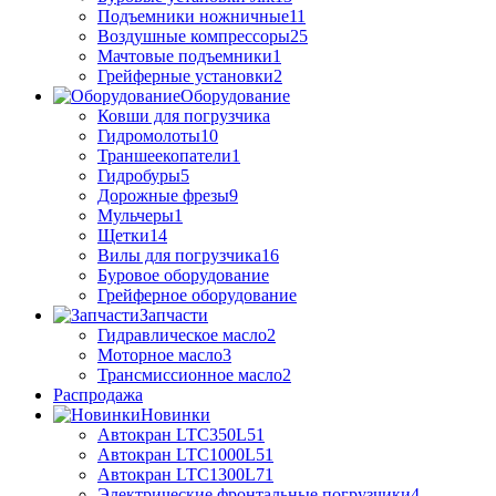
Подъемники ножничные
11
Воздушные компрессоры
25
Мачтовые подъемники
1
Грейферные установки
2
Оборудование
Ковши для погрузчика
Гидромолоты
10
Траншеекопатели
1
Гидробуры
5
Дорожные фрезы
9
Мульчеры
1
Щетки
14
Вилы для погрузчика
16
Буровое оборудование
Грейферное оборудование
Запчасти
Гидравлическое масло
2
Моторное масло
3
Трансмиссионное масло
2
Распродажа
Новинки
Автокран LTC350L5
1
Автокран LTC1000L5
1
Автокран LTC1300L7
1
Электрические фронтальные погрузчики
4