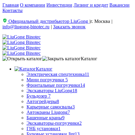
Главная
О компании
Инвестиции
Лизинг и кредит
Вакансии
Контакты
Официальный дистрибьютор LiuGong
|
г. Москва
|
info@liugong-binotec.ru
|
Заказать звонок
Каталог
Каталог
Электрическая спецтехника
11
Мини погрузчики
5
Фронтальные погрузчики
14
Экскаваторы LiuGong
18
Бульдозер
7
Автогрейдеры
8
Карьерные самосвалы
3
Автокраны Liugong
7
Башенные краны
9
Экскаваторы-погрузчики
2
ГНБ установки
1
Буровые установки Jint
13