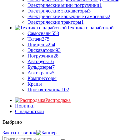
Электрические мини-погрузчики
1
Электрические экскаваторы
3
Электрические карьерные самосвалы
2
Электрические тракторы
1
Техника с наработкой
Самосвалы
553
Тягачи
275
Прицепы
254
Экскаваторы
93
Погрузчики
28
Автобусы
16
Бульдозеры
7
Автокраны
5
Компрессоры
Краны
Прочая техника
102
Распродажа
Новинки
С наработкой
Выбрано
Заказать звонок