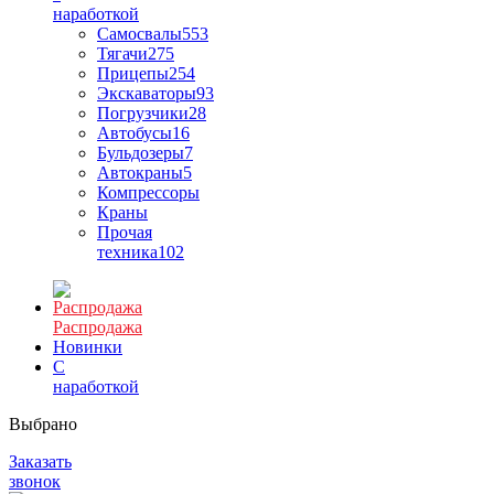
наработкой
Самосвалы
553
Тягачи
275
Прицепы
254
Экскаваторы
93
Погрузчики
28
Автобусы
16
Бульдозеры
7
Автокраны
5
Компрессоры
Краны
Прочая
техника
102
Распродажа
Новинки
С
наработкой
Выбрано
Заказать
звонок