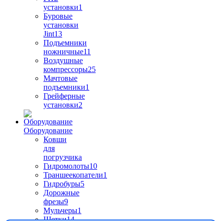
установки
1
Буровые
установки
Jint
13
Подъемники
ножничные
11
Воздушные
компрессоры
25
Мачтовые
подъемники
1
Грейферные
установки
2
Оборудование
Ковши
для
погрузчика
Гидромолоты
10
Траншеекопатели
1
Гидробуры
5
Дорожные
фрезы
9
Мульчеры
1
Щетки
14