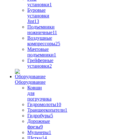
установки
1
Буровые
установки
Jint
13
Подъемники
ножничные
11
Воздушные
компрессоры
25
Мачтовые
подъемники
1
Грейферные
установки
2
Оборудование
Ковши
для
погрузчика
Гидромолоты
10
Траншеекопатели
1
Гидробуры
5
Дорожные
фрезы
9
Мульчеры
1
Щетки
14