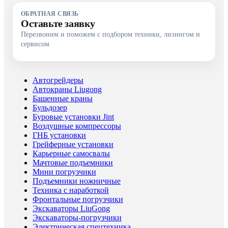
ОБРАТНАЯ СВЯЗЬ
Оставьте заявку
Перезвоним и поможем с подбором техники, лизингом и
сервисом
Автогрейдеры
Автокраны Liugong
Башенные краны
Бульдозер
Буровые установки Jint
Воздушные компрессоры
ГНБ установки
Грейферные установки
Карьерные самосвалы
Мачтовые подъемники
Мини погрузчики
Подъемники ножничные
Техника с наработкой
Фронтальные погрузчики
Экскаваторы LiuGong
Экскаваторы-погрузчики
Электрическая спецтехника