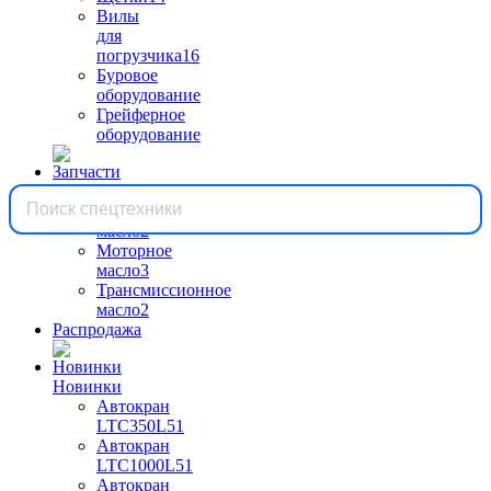
Вилы
для
погрузчика
16
Буровое
оборудование
Грейферное
оборудование
Запчасти
Гидравлическое
масло
2
Моторное
масло
3
Трансмиссионное
масло
2
Распродажа
Новинки
Автокран
LTC350L5
1
Автокран
LTC1000L5
1
Автокран