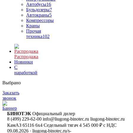
Автобусы
16
Бульдозеры
7
Автокраны
5
Компрессоры
Краны
Прочая
техника
102
Распродажа
Новинки
С
наработкой
Выбрано
Заказать
звонок
БИНОТЭК
Официальный дилер
8 (499) 229-62-00
info@liugong-binotec.ru
liugong-binotec.ru
КамАЗ 65116 6x4 Седельный тягач
4 545 000 ₽ с НДС
09.08.2026
· liugong-binotec.ru/s-