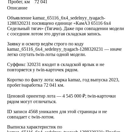
Пробег, км
72 041
Описание
Объявление kamaz_65116_6x4_sedelnyy_tyagach-
1288320231 посвящено единице «КамАЗ 65116 6x4
Седельный тягач» (Тягачи). Даже при совпадении модели
с соседним лотом это другая складская запись.
Заявку и осмотр ведём строго по коду
kamaz_65116_6x4_sedelnyy_tyagach-1288320231 — иначе
легко спутать twin-лоты одной модели.
Суффикс 320231 входит в складской ярлык и не
повторяется у twin-карточек рядом.
Коротко по факту лота: марка kamaz, год выпуска 2023,
пробег/наработка 72 041 км.
Ценовой ориентир лота — 4 545 000 ₽; twin-карточки
рядом могут отличаться.
ID записи 4568 уникален для этой страницы и не
совпадает с twin-лотом.
Выписка характеристик по