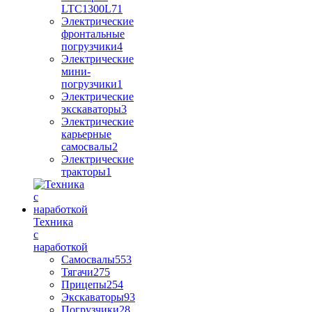
LTC1300L7
1
Электрические
фронтальные
погрузчики
4
Электрические
мини-
погрузчики
1
Электрические
экскаваторы
3
Электрические
карьерные
самосвалы
2
Электрические
тракторы
1
Техника
с
наработкой
Самосвалы
553
Тягачи
275
Прицепы
254
Экскаваторы
93
Погрузчики
28