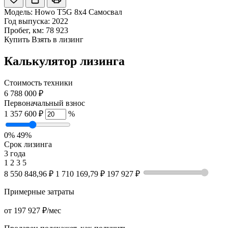
Модель:
Howo T5G 8x4 Самосвал
Год выпуска: 2022
Пробег, км: 78 923
Купить
Взять в лизинг
Калькулятор лизинга
Стоимость техники
6 788 000 ₽
Первоначальный взнос
1 357 600 ₽
%
0%
49%
Срок лизинга
3 года
1
2
3
5
8 550 848,96 ₽
1 710 169,79 ₽
197 927 ₽
Примерные затраты
от
197 927 ₽
/мес