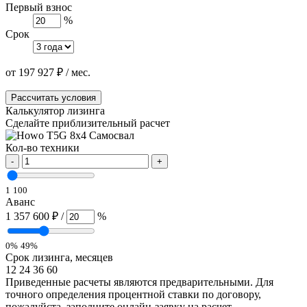
Первый взнос
%
Срок
от
197 927
₽
/ мес.
Рассчитать условия
Калькулятор лизинга
Сделайте приблизительный расчет
Кол-во техники
-
+
1
100
Аванс
1 357 600 ₽
/
%
0%
49%
Срок лизинга, месяцев
12
24
36
60
Приведенные расчеты являются предварительными. Для
точного определения процентной ставки по договору,
пожалуйста, заполните онлайн-заявку на расчет