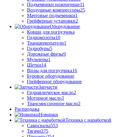
Подъемники ножничные
11
Воздушные компрессоры
25
Мачтовые подъемники
1
Грейферные установки
2
Оборудование
Ковши для погрузчика
Гидромолоты
10
Траншеекопатели
1
Гидробуры
5
Дорожные фрезы
9
Мульчеры
1
Щетки
14
Вилы для погрузчика
16
Буровое оборудование
Грейферное оборудование
Запчасти
Гидравлическое масло
2
Моторное масло
3
Трансмиссионное масло
2
Распродажа
Новинки
Техника с наработкой
Самосвалы
553
Тягачи
275
Прицепы
254