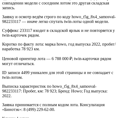
совпадении модели с соседним лотом это другая складская
запись.
Заявку и осмотр ведём строго по коду howo_t5g_8x4_samosval-
982233117 — иначе легко спутать twin-лоты одной модели.
Суффикс 233117 входит в складской ярлык и не повторяется у
twin-карточек рядом.
Коротко по факту лота: марка howo, год выпуска 2022, пробег/
наработка 78 923 км.
Ценовой ориентир лота — 6 788 000 ₽; twin-карточки рядом
могут отличаться.
ID записи 4499 уникален для этой страницы и не совпадает с
twin-лотом.
Выписка характеристик по howo_t5g_8x4_samosval-
982233117: Пробег, км: 78 923; Бренд: Howo; Год выпуска:
2022.
Заявка принимается с полным кодом лота. Консультация
«Бинотэк»: 8 (499) 229-62-00.