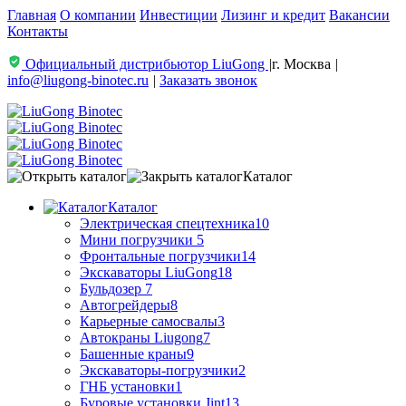
Главная
О компании
Инвестиции
Лизинг и кредит
Вакансии
Контакты
Официальный дистрибьютор LiuGong
|
г. Москва
|
info@liugong-binotec.ru
|
Заказать звонок
Каталог
Каталог
Электрическая спецтехника
10
Мини погрузчики
5
Фронтальные погрузчики
14
Экскаваторы LiuGong
18
Бульдозер
7
Автогрейдеры
8
Карьерные самосвалы
3
Автокраны Liugong
7
Башенные краны
9
Экскаваторы-погрузчики
2
ГНБ установки
1
Буровые установки Jint
13