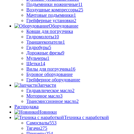
Подъемники ножничные
11
Воздушные компрессоры
25
Мачтовые подъемники
1
Грейферные установки
2
Оборудование
Ковши для погрузчика
Гидромолоты
10
Траншеекопатели
1
Гидробуры
5
Дорожные фрезы
9
Мульчеры
1
Щетки
14
Вилы для погрузчика
16
Буровое оборудование
Грейферное оборудование
Запчасти
Гидравлическое масло
2
Моторное масло
3
Трансмиссионное масло
2
Распродажа
Новинки
Техника с наработкой
Самосвалы
553
Тягачи
275
Прицепы
254