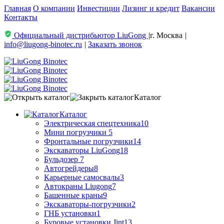
Главная
О компании
Инвестиции
Лизинг и кредит
Вакансии
Контакты
Официальный дистрибьютор LiuGong
|
г. Москва
|
info@liugong-binotec.ru
|
Заказать звонок
Каталог
Каталог
Электрическая спецтехника
10
Мини погрузчики
5
Фронтальные погрузчики
14
Экскаваторы LiuGong
18
Бульдозер
7
Автогрейдеры
8
Карьерные самосвалы
3
Автокраны Liugong
7
Башенные краны
9
Экскаваторы-погрузчики
2
ГНБ установки
1
Буровые установки Jint
13