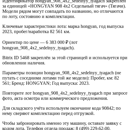
Идентификатор hongyan_908_4x2_sedelnyy_tyagach закреплён
за единицей «HONGYAN 908 4x2 Седельный тягач» (Тягачи).
Модели рядом могут совпадать по названию, но отличаются
по лоту, состоянию и комплектации.
Ключевые характеристики лота: марка hongyan, год выпуска
2023, пробег/наработка 82 561 км.
Ориентир по цене — 6 383 000 ₽ (лот
hongyan_908_4x2_sedelnyy_tyagach).
Bitrix ID 5468 закреплён за этой страницей и используется при
обновлении наличия.
Параметры позиции hongyan_908_4x2_sedelnyy_tyagach (не
путать с соседними лотами той же модели): Пробег, км: 82
561; Бренд: HONGYAN; Год выпуска: 2023.
Повторите лот hongyan_908_4x2_sedelnyy_tyagach при запросе
фото, акта осмотра или коммерческого предложения.
Для складского учёта используем окончание кода 90842; по
нему сверяют комплектацию перед отгрузкой.
Чтобы забронировать именно эту машину, оставьте заявку с
кодом лота. Телефон отдела продаж: 8 (499) 229-62-00.