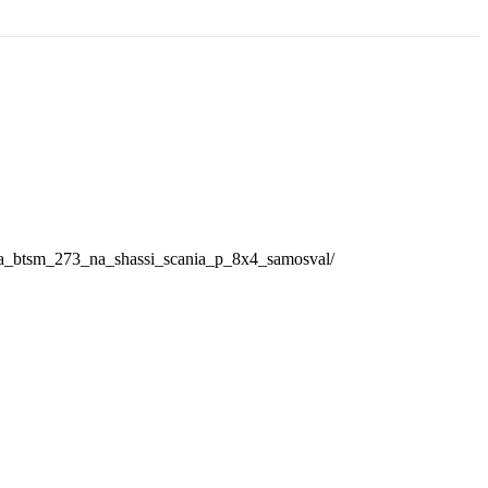
ema_btsm_273_na_shassi_scania_p_8x4_samosval/