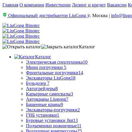
Главная
О компании
Инвестиции
Лизинг и кредит
Вакансии
К
Официальный дистрибьютор LiuGong
|
г. Москва
|
info@liugo
Каталог
Каталог
Электрическая спецтехника
10
Мини погрузчики
5
Фронтальные погрузчики
14
Экскаваторы LiuGong
18
Бульдозер
7
Автогрейдеры
8
Карьерные самосвалы
3
Автокраны Liugong
7
Башенные краны
9
Экскаваторы-погрузчики
2
ГНБ установки
1
Буровые установки Jint
13
Подъемники ножничные
11
Воздушные компрессоры
25