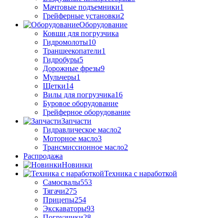
Мачтовые подъемники
1
Грейферные установки
2
Оборудование
Ковши для погрузчика
Гидромолоты
10
Траншеекопатели
1
Гидробуры
5
Дорожные фрезы
9
Мульчеры
1
Щетки
14
Вилы для погрузчика
16
Буровое оборудование
Грейферное оборудование
Запчасти
Гидравлическое масло
2
Моторное масло
3
Трансмиссионное масло
2
Распродажа
Новинки
Техника с наработкой
Самосвалы
553
Тягачи
275
Прицепы
254
Экскаваторы
93
Погрузчики
28