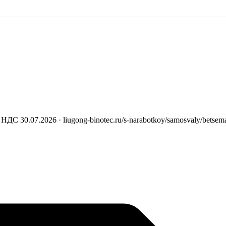
с НДС
30.07.2026
· liugong-binotec.ru/s-narabotkoy/samosvaly/bets